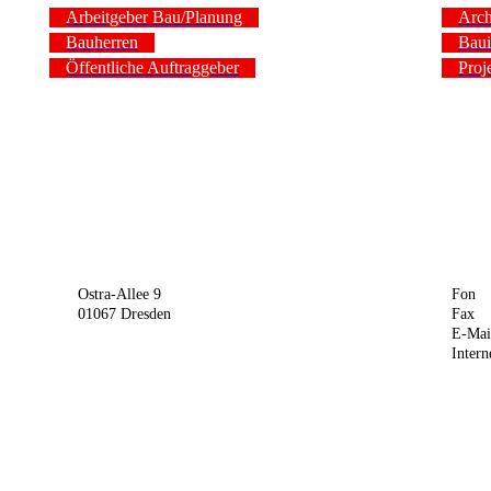
Arbeitgeber Bau/Planung
Arch
Bauherren
Baui
Öffentliche Auftraggeber
Proj
Ostra-Allee 9
Fon 
01067 Dresden
Fax 
E-M
Inter