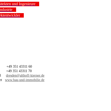
itekten und Ingenieure
ndustrie
ektentwickler
+49 351 43311 60
+49 351 43311 70
ail
dresden@althoff-kierner.de
net
www.bau-und-immobilie.de